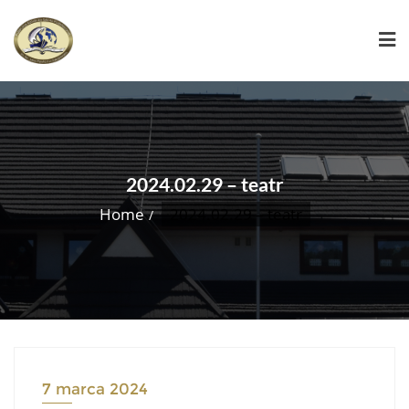
Skip
to
content
2024.02.29 – teatr
Home
2024.02.29 – teatr
7 marca 2024