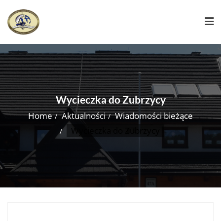
Skip
to
content
Wycieczka do Zubrzycy
Home
Aktualności
Wiadomości bieżące
Wycieczka do Zubrzycy